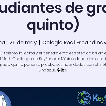
udiantes de g
quinto)
ar, 26 de may
  |  
Colegio Real Escandina
El talento, la lógica y el pensamiento estratégico brillan 
l Math Challenge de KeySchools México, donde los estud
grado quinto ponen a prueba sus habilidades con el mé
Singapur. 🧠📚✨