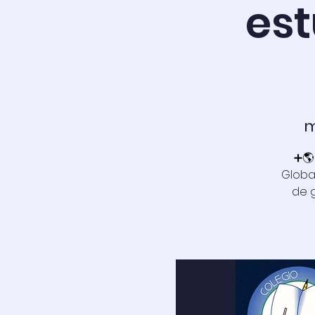
est
m
➕🌎 
Globa
de 