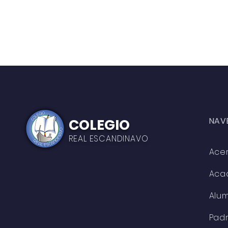
NAV
COLEGIO
REAL ESCANDINAVO
Ace
Aca
Alu
Pad