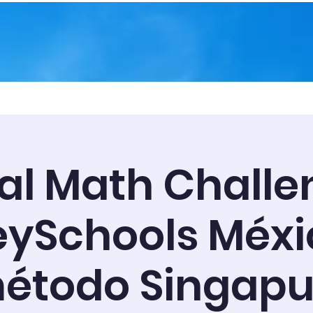
en CRE
Noticias
Calendario 2026
Admision
al Math Challe
eySchools Méxi
étodo Singapu