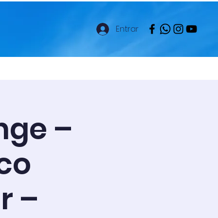
Entrar
es
Colegio ONLINE
Más
nge –
co
r –