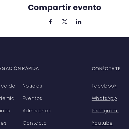
Compartir evento
EGACIÓN RÁPIDA
CONÉCTATE
rca de
Noticias
Facebook
demia
Eventos
WhatsApp
mnos
Admisiones
Instagram
res
Contacto
Youtube