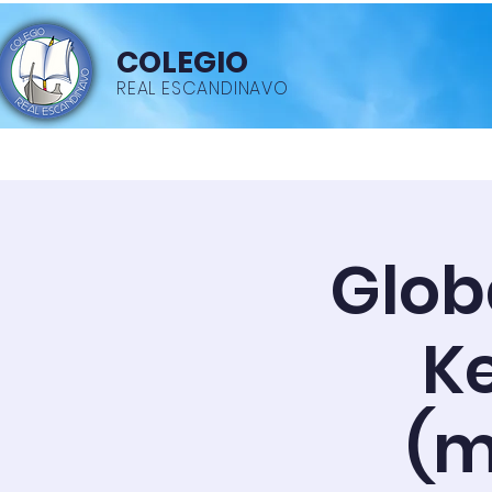
COLEGIO
REAL ESCANDINAVO
Inicio
Acerca de
Gard
Glob
K
(m