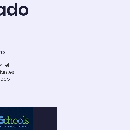
rado
vo
en el
iantes
todo