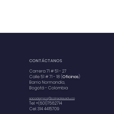
CONTÁCTANOS
Carrera 71 # 51 - 27
Calle 51 # 71 - 18 (
Oficinas
)
Barrio Normandía,
Bogotá - Colombia
sacademica@colreales.edu.co
Tel: +(601)7562714
Cel. 314 4415709