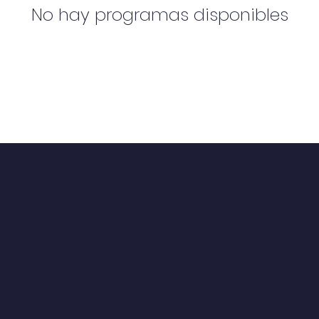
No hay programas disponibles
EGACIÓN RÁPIDA
CONÉCTATE
rca de
Noticias
Facebook
demia
Eventos
WhatsApp